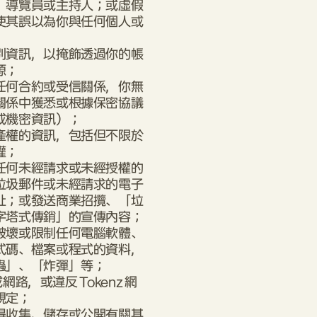
、導覽員或主持人；或虛假
使其誤以為你與任何個人或
別資訊，以掩飾透過你的帳
源；
任何合約或受信關係，你無
關係中獲悉或根據保密協議
或機密資訊）；
產權的資訊，包括但不限於
權；
任何未經請求或未經授權的
垃圾郵件或未經請求的電子
址；或發送商業招攬、「垃
字塔式傳銷」的宣傳內容；
破壞或限制任何電腦軟體、
式碼、檔案或程式的資料，
蟲」、「炸彈」等；
網路，或違反 Tokenz 網
規定；
得收集、儲存或公開有關其