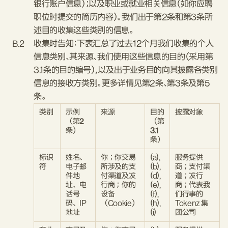
银行账户信息）；以及职业或就业相关信息（如你应聘
职位时提交的简历内容）。我们出于第2条和第3条所
述目的收集这些类别的信息。
B.2
收集时告知：下表汇总了过去12个月我们收集的个人
信息类别、其来源、我们使用这些信息的目的（采用第
3.1条的目的编号），以及出于业务目的向其披露各类别
信息的接收方类别。更多详情见第2条、第3条及第5
条。
类别
示例
来源
目的
披露对象
（第2
（第
条）
3.1
条）
标识
姓名、
你；你交易
(a),
服务提供
符
电子邮
所涉及的支
(b),
商；支付渠
件地
付渠道及发
(d),
道；发行
址、电
行商；你的
(e),
商；代表我
话号
设备
(f),
们行事的
码、IP
（Cookie）
(h),
Tokenz 集
地址
(i)
团公司