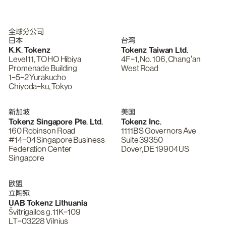
全球分公司
日本
台湾
K.K. Tokenz
Tokenz Taiwan Ltd.
Level 11, TOHO Hibiya
4F-1, No. 106, Chang'an
Promenade Building
West Road
1-5-2 Yurakucho
Chiyoda-ku, Tokyo
新加坡
美国
Tokenz Singapore Pte. Ltd.
Tokenz Inc.
160 Robinson Road
1111B S Governors Ave
#14-04 Singapore Business
Suite 39350
Federation Center
Dover, DE 19904 US
Singapore
欧盟
立陶宛
UAB Tokenz Lithuania
Švitrigailos g. 11K-109
LT-03228 Vilnius