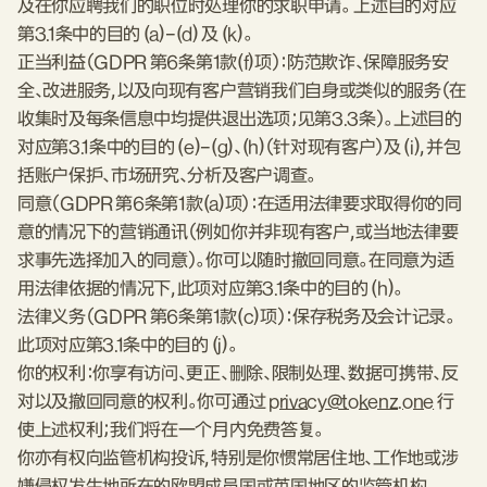
及在你应聘我们的职位时处理你的求职申请。 上述目的对应
第3.1条中的目的 (a)–(d) 及 (k)。
正当利益（GDPR 第6条第1款(f)项）：防范欺诈、保障服务安
全、改进服务，以及向现有客户营销我们自身或类似的服务（在
收集时及每条信息中均提供退出选项；见第3.3条）。上述目的
对应第3.1条中的目的 (e)–(g)、(h)（针对现有客户）及 (i)，并包
括账户保护、市场研究、分析及客户调查。
同意（GDPR 第6条第1款(a)项）：在适用法律要求取得你的同
意的情况下的营销通讯（例如你并非现有客户，或当地法律要
求事先选择加入的同意）。你可以随时撤回同意。在同意为适
用法律依据的情况下，此项对应第3.1条中的目的 (h)。
法律义务（GDPR 第6条第1款(c)项）：保存税务及会计记录。
此项对应第3.1条中的目的 (j)。
你的权利：你享有访问、更正、删除、限制处理、数据可携带、反
对以及撤回同意的权利。你可通过
privacy@tokenz.one
行
使上述权利；我们将在一个月内免费答复。
你亦有权向监管机构投诉，特别是你惯常居住地、工作地或涉