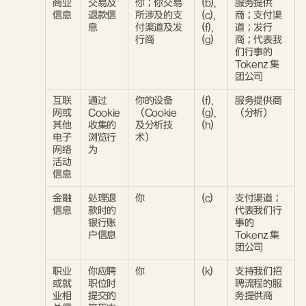
商业
交易及
你；你交易
(b),
服务提供
信息
退款信
所涉及的支
(c),
商；支付渠
息
付渠道及发
(f),
道；发行
行商
(g)
商；代表我
们行事的
Tokenz 集
团公司
互联
通过
你的设备
(f),
服务提供商
网或
Cookie
（Cookie
(g),
（分析）
其他
收集的
及分析技
(h)
电子
浏览行
术）
网络
为
活动
信息
金融
处理退
你
(c)
支付渠道；
信息
款时的
代表我们行
银行账
事的
户信息
Tokenz 集
团公司
职业
你应聘
你
(k)
支持我们招
或就
职位时
聘流程的服
业相
提交的
务提供商